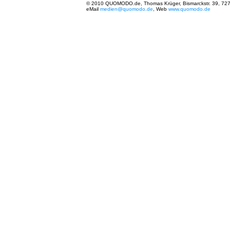
© 2010 QUOMODO.de, Thomas Krüger, Bismarckstr. 39, 727
eMail
medien@quomodo.de
, Web
www.quomodo.de