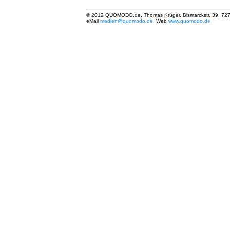
© 2012 QUOMODO.de, Thomas Krüger, Bismarckstr. 39, 727
eMail
medien@quomodo.de
, Web
www.quomodo.de